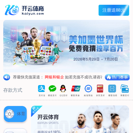
首页
关于我们
核心竞争力
历程&荣誉
发展规划
企业文化
新闻资讯
公司新闻
行业新闻
产品中心
抗病毒
人源蛋白
普药制剂
体外诊断
研发中心
研发概况
研发管线
生产基地
甘泉厂区
刘庄厂区
吴桥厂区